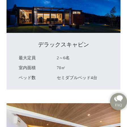
デラックスキャビン
最大定員
2～6名
室内面積
70㎡
ベッド数
セミダブルベッド4台