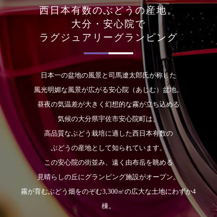
西日本有数のぶどうの産地。
大分・安心院で
ラグジュアリーグランピング
日本一の盆地の風景と司馬遼太郎氏が称した
風光明媚な風景が広がる安心院（あじむ）盆地。
昼夜の気温差が大きく幻想的な霧が立ち込める
気候の大分県宇佐市安心院町は、
高品質なぶどう栽培に適した西日本有数の
ぶどうの産地として知られています。
この安心院の街並み、遠く由布岳を眺める
見晴らしの丘にグランピング施設がオープン。
霧が育むぶどう畑をのぞむ3,300㎡の広大な土地にわずか4
棟。