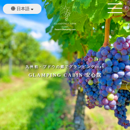
日本語
English
繁體中文
九州初・ブドウの郷でグランピングstay
GLAMPING CABIN 安心院