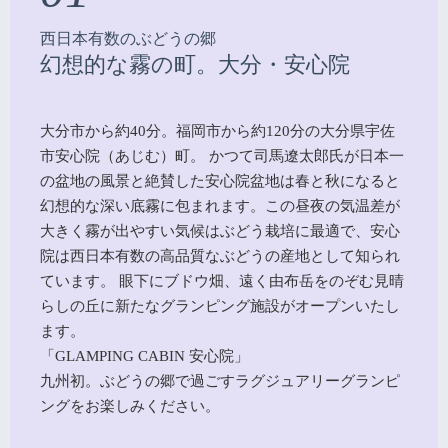
西日本有数のぶどうの郷
幻想的な霧の町。大分・安心院
大分市から約40分。福岡市から約120分の大分県宇佐
市安心院（あじむ）町。 かつて司馬遼太郎氏が日本一
の盆地の風景と絶賛した安心院盆地は春と秋になると
幻想的な深い底霧に包まれます。この昼夜の気温差が
大きく霧が出やすい気候はぶどう栽培に最適で、安心
院は西日本有数の高品質なぶどうの産地として知られ
ています。 眼下にブドウ畑、遠く由布岳をのぞむ見晴
らしの丘に新たなグランピング施設がオープンいたし
ます。
「GLAMPING CABIN 安心院」
九州初。ぶどうの郷で過ごすラグジュアリーグランピ
ングをお楽しみください。